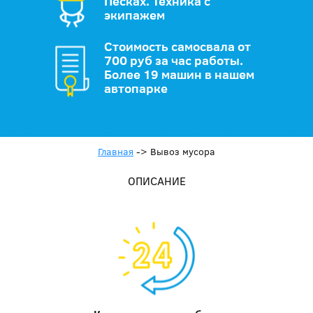
Песках. Техника с
экипажем
Стоимость самосвала от
700 руб за час работы.
Более 19 машин в нашем
автопарке
Главная
->
Вывоз мусора
ОПИСАНИЕ