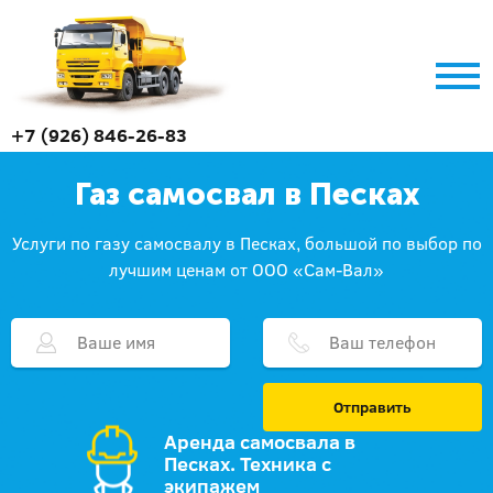
+7 (926) 846-26-83
Газ самосвал в Песках
Услуги по газу самосвалу в Песках, большой по выбор по
лучшим ценам от ООО «Сам-Вал»
Отправить
Аренда самосвала в
Песках. Техника с
экипажем