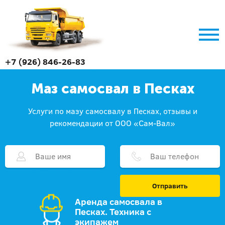
+7 (926) 846-26-83
Маз самосвал в Песках
Услуги по мазу самосвалу в Песках, отзывы и
рекомендации от ООО «Сам-Вал»
Отправить
Аренда самосвала в
Песках. Техника с
экипажем